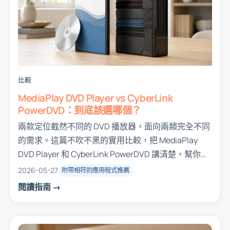
比較
MediaPlay DVD Player vs CyberLink
PowerDVD：到底該選哪個？
兩款定位截然不同的 DVD 播放器，面向兩類完全不同
的需求。這篇不吹不黑的實用比較，把 MediaPlay
DVD Player 和 CyberLink PowerDVD 講清楚，幫你看
清在 Windows 上日常看電影，哪一款更適合你。
2026-05-27
附帶相符的應用程式推薦
閱讀指南 →