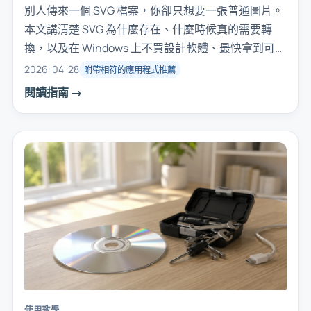
別人傳來一個 SVG 檔案，你卻只想要一張普通圖片。
本文講清楚 SVG 為什麼存在、什麼時候真的需要轉
換，以及在 Windows 上不買設計軟體、最快拿到可用
PNG 的幾種方法。
2026-04-28
附帶相符的應用程式推薦
閱讀指南 →
使用教學