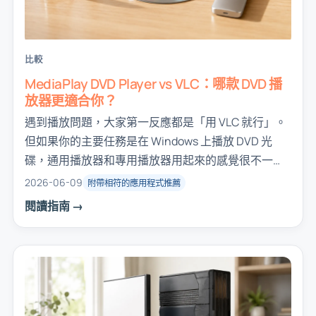
比較
MediaPlay DVD Player vs VLC：哪款 DVD 播
放器更適合你？
遇到播放問題，大家第一反應都是「用 VLC 就行」。
但如果你的主要任務是在 Windows 上播放 DVD 光
碟，通用播放器和專用播放器用起來的感覺很不一
樣。這是一篇誠實的比較。
2026-06-09
附帶相符的應用程式推薦
閱讀指南 →