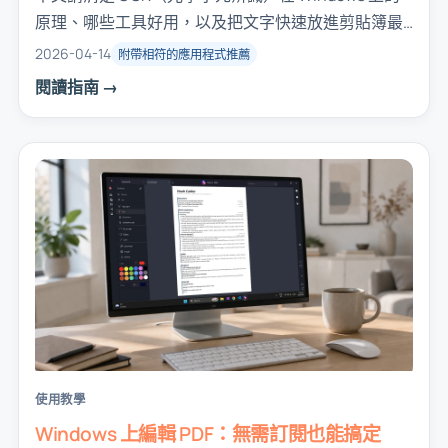
原理、哪些工具好用，以及把文字快速放進剪貼簿最
省事的辦法。
2026-04-14
附帶相符的應用程式推薦
閱讀指南 →
使用教學
Windows 上編輯 PDF：無需訂閱也能搞定