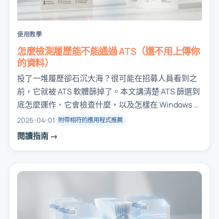
使用教學
怎麼檢測履歷能不能通過 ATS（還不用上傳你
的資料）
投了一堆履歷卻石沉大海？很可能在招募人員看到之
前，它就被 ATS 軟體篩掉了。本文講清楚 ATS 篩選到
底怎麼運作、它會檢查什麼，以及怎樣在 Windows 本
機測試你的履歷。
2026-04-01
附帶相符的應用程式推薦
閱讀指南 →