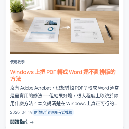
使用教學
Windows 上把 PDF 轉成 Word 還不亂排版的
方法
沒有 Adobe Acrobat，也想編輯 PDF？轉成 Word 通常
是最實用的辦法——但結果好壞，很大程度上取決於你
用什麼方法。本文講清楚在 Windows 上真正可行的做
法，以及各自能做到什麼程度。
2026-04-14
附帶相符的應用程式推薦
閱讀指南 →