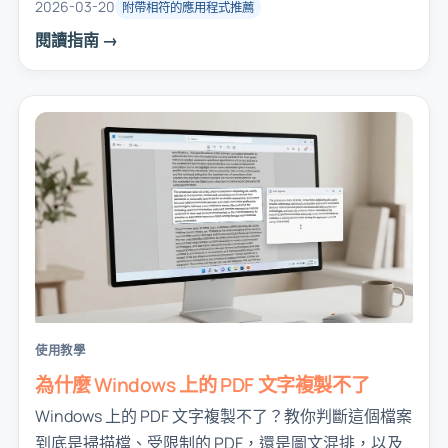
費軟體到專用應用程式等真正可行的方案，讓你不用
2026-03-20
附帶相符的應用程式推薦
再糾結解碼器。
閱讀指南 →
使用教學
為什麼 Windows 上的 PDF 文字複製不了
Windows 上的 PDF 文字複製不了？教你判斷這個檔案
到底是掃描檔、受限制的 PDF，還是圖文混排，以及