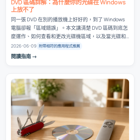
DVD 區碼詳解：為什麼你的光碟在 Windows
上放不了
同一張 DVD 在別的播放機上好好的，到了 Windows
電腦卻報「區域錯誤」。本文講清楚 DVD 區碼到底怎
麼運作、如何查看和更改光碟機區域，以及當光碟和
光碟機區域對不上時你有哪些選擇。
2026-06-09
附帶相符的應用程式推薦
閱讀指南 →