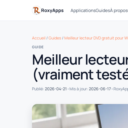
RoxyApps
Applications
Guides
À propos
Accueil
/
Guides
/
Meilleur lecteur DVD gratuit pour 
GUIDE
Meilleur lecteu
(vraiment test
•
•
Publié:
2026-04-21
Mis à jour:
2026-06-17
RoxyApp