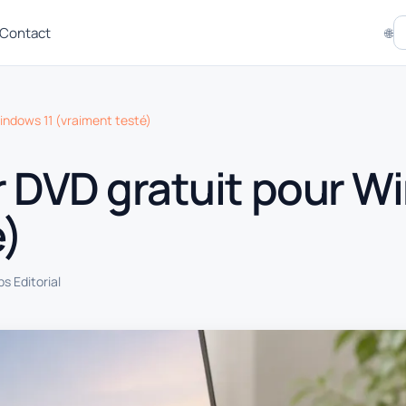
Contact
🌐
Windows 11 (vraiment testé)
r DVD gratuit pour W
é)
s Editorial