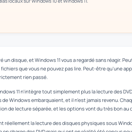
ias locaux sur Windows 10 et Windows 11.
 un disque, et Windows 11 vous a regardé sans réagir. Peut-
 fichiers que vous ne pouvez pas lire. Peut-être qu’une app
trictement rien passé.
ndows 11 n’intègre tout simplement plus la lecture des DVD
 de Windows embarquaient, et il n’est jamais revenu. Chaq
ion de lecture séparée, et les options vont du très bon au 
nt réellement la lecture des disques physiques sous Window
n charge des DVD mais qui ont en réalité été conçus pour 