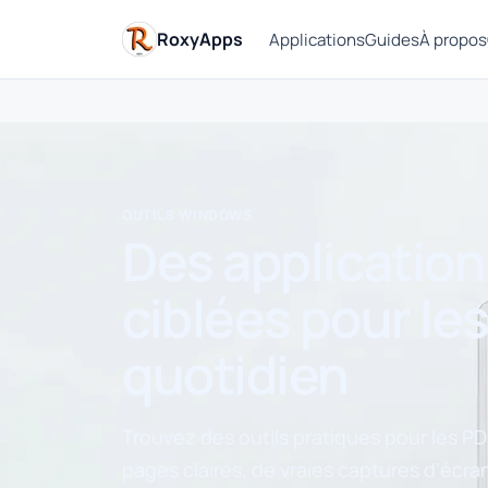
RoxyApps
Applications
Guides
À propos
OUTILS WINDOWS
Des applicatio
ciblées pour le
quotidien
Trouvez des outils pratiques pour les PDF
pages claires, de vraies captures d’écra