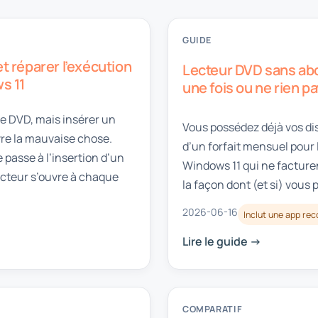
GUIDE
et réparer l’exécution
Lecteur DVD sans ab
s 11
une fois ou ne rien p
re DVD, mais insérer un
Vous possédez déjà vos di
vre la mauvaise chose.
d’un forfait mensuel pour 
passe à l’insertion d’un
Windows 11 qui ne facturen
ecteur s’ouvre à chaque
la façon dont (et si) vous 
2026-06-16
Inclut une app r
Lire le guide ->
COMPARATIF