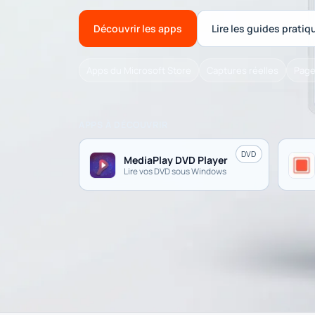
Découvrir les apps
Lire les guides pratiq
Apps du Microsoft Store
Captures réelles
Page
APPS À DÉCOUVRIR
DVD
MediaPlay DVD Player
Lire vos DVD sous Windows