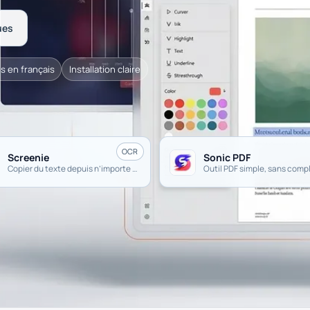
ues
s en français
Installation claire
OCR
Screenie
Sonic PDF
Copier du texte depuis n’importe où