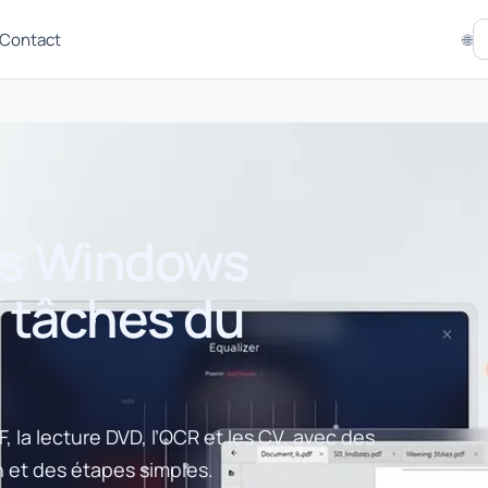
Contact
🌐
ns Windows
s tâches du
, la lecture DVD, l’OCR et les CV, avec des
n et des étapes simples.