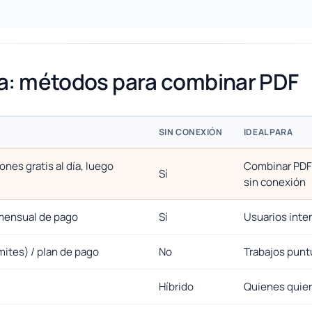
da: métodos para combinar PDF
SIN CONEXIÓN
IDEAL PARA
nes gratis al día, luego
Combinar PDF 
Sí
sin conexión
mensual de pago
Sí
Usuarios inte
ímites) / plan de pago
No
Trabajos puntu
Híbrido
Quienes quiere