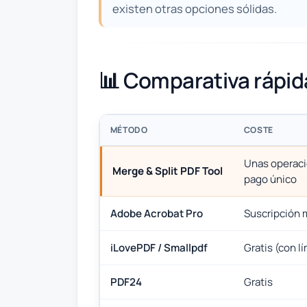
existen otras opciones sólidas.
📊 Comparativa rápi
MÉTODO
COSTE
Unas operacio
Merge & Split PDF Tool
pago único
Adobe Acrobat Pro
Suscripción 
iLovePDF / Smallpdf
Gratis (con l
PDF24
Gratis