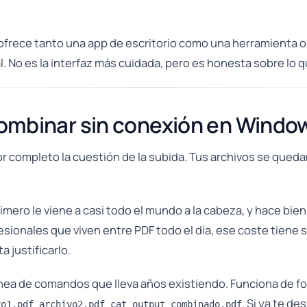
rece tanto una app de escritorio como una herramienta onl
l. No es la interfaz más cuidada, pero es honesta sobre lo q
 combinar sin conexión en Windo
or completo la cuestión de la subida. Tus archivos se queda
mero le viene a casi todo el mundo a la cabeza, y hace bien
sionales que viven entre PDF todo el día, ese coste tiene 
 justificarlo.
ínea de comandos que lleva años existiendo. Funciona de fo
. Si ya te d
vo1.pdf archivo2.pdf cat output combinado.pdf