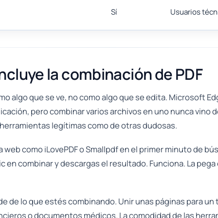
Sí
Usuarios técn
ncluye la combinación de PDF
o algo que se ve, no como algo que se edita. Microsoft E
licación, pero combinar varios archivos en uno nunca vino d
 herramientas legítimas como de otras dudosas.
a web como iLovePDF o Smallpdf en el primer minuto de bús
lic en combinar y descargas el resultado. Funciona. La peg
 de lo que estés combinando. Unir unas páginas para un t
ancieros o documentos médicos. La comodidad de las herrami