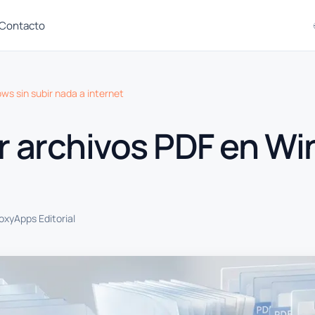
Contacto
s sin subir nada a internet
archivos PDF en Win
oxyApps Editorial