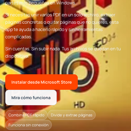
partes más pequeñas en Windows.
Si necesitas unir varios PDF en un solo archivo, extraer
páginas concretas o quitar páginas que no quieres, esta
app te ayuda a hacerlo rápido y sin herramientas
complicadas.
Sin cuentas. Sin subir nada. Tus archivos se quedan en tu
dispositivo.
Instalar desde Microsoft Store
Mira cómo funciona
Combina PDF rápido
Divide y extrae páginas
Funciona sin conexión