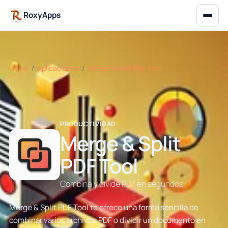
RoxyApps
Inicio
/
Aplicaciones
/
Merge & Split PDF Tool
PRODUCTIVIDAD
Merge & Split
PDF Tool
Combina y divide PDF en segundos
Merge & Split PDF Tool te ofrece una forma sencilla de
combinar varios archivos PDF o dividir un documento en