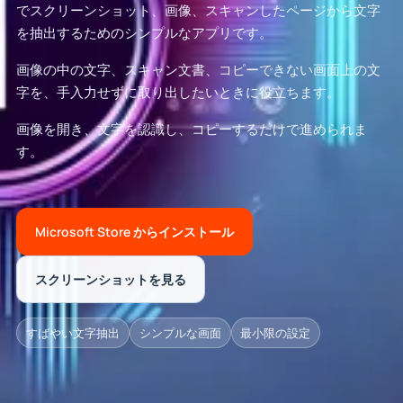
でスクリーンショット、画像、スキャンしたページから文字
を抽出するためのシンプルなアプリです。
画像の中の文字、スキャン文書、コピーできない画面上の文
字を、手入力せずに取り出したいときに役立ちます。
画像を開き、文字を認識し、コピーするだけで進められま
す。
Microsoft Store からインストール
スクリーンショットを見る
すばやい文字抽出
シンプルな画面
最小限の設定