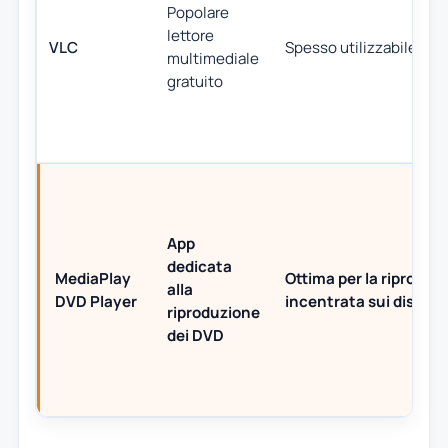
Popolare
lettore
VLC
Spesso utilizzabile
multimediale
gratuito
App
dedicata
MediaPlay
Ottima per la riproduz
alla
DVD Player
incentrata sui dischi
riproduzione
dei DVD