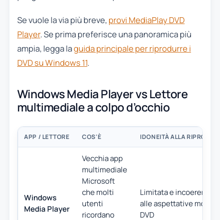
Se vuole la via più breve,
provi MediaPlay DVD
Player
. Se prima preferisce una panoramica più
ampia, legga la
guida principale per riprodurre i
DVD su Windows 11
.
Windows Media Player vs Lettore
multimediale a colpo d’occhio
APP / LETTORE
COS'È
IDONEITÀ ALLA RIPRODUZ
Vecchia app
multimediale
Microsoft
che molti
Limitata e incoerente r
Windows
utenti
alle aspettative moder
Media Player
ricordano
DVD