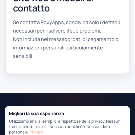
contatto
Se contatta RoxyApps, condivida solo i dettagli
necessari per risolvere il suo problema.
Non includa nei messaggi dati di pagamento o
informazioni personali particolarmente
sensibili.
RoxyApps
Contatti
Supporto
Privacy
Migliori la sua esperienza
Strumenti pratici per il desktop
Utilizziamo analisi semplici e rispettose della privacy. Nessun
Windows con indicazioni di
tracciamento tra i siti. Nessuna pubblicità. Nessun dato
installazione chiare.
personale.
Privacy