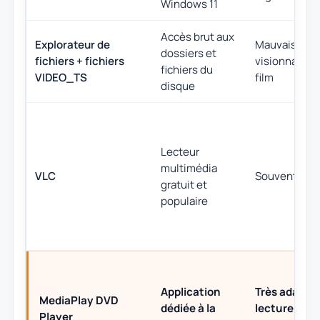
Windows 11
Accès brut aux
Explorateur de
Mauvaise pou
dossiers et
fichiers + fichiers
visionnage n
fichiers du
VIDEO_TS
film
disque
Lecteur
multimédia
VLC
Souvent fonc
gratuit et
populaire
Application
Très adapté
MediaPlay DVD
dédiée à la
lecture orie
Player