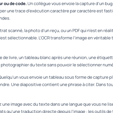
r ou de code.
Un collègue vous envoie la capture d’un bu
taper une trace d’exécution caractère par caractère est fast
ondes.
rat scanné, la photo d’un reçu, ou un PDF qui n’est en réal
 n’est sélectionnable. L’OCR transforme l’image en véritabl
 de livre, un tableau blanc après une réunion, une étiquet
photographier du texte sans pouvoir le sélectionner numér
uelqu’un vous envoie un tableau sous forme de capture plut
dre. Une diapositive contient une phrase à citer. Dans tous 
 une image avec du texte dans une langue que vous ne lisez 
ats qu’une traduction directe depuis l’image : les outils de