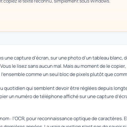
t copiez le texte reconnu, simplement sous Windows.
dans une capture d’écran, sur une photo d’un tableau blanc
Vous le lisez sans aucun mal. Mais au moment de le copier, 
e l’ensemble comme un seul bloc de pixels plutôt que comme
 du quotidien qui semblent devoir être réglées depuis long
copier un numéro de téléphone affiché sur une capture d’éc
 nom : l’OCR, pour reconnaissance optique de caractères. E
es dernières années. La vraie question n’est pas de savoir s