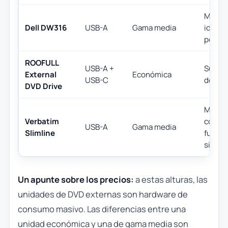
Marca f
Dell DW316
USB-A
Gama media
ideal 
portát
ROOFULL
USB-A +
Superv
External
Económica
USB-C
doble,
DVD Drive
Marca 
Verbatim
confia
USB-A
Gama media
Slimline
funci
silenc
Un apunte sobre los precios:
a estas alturas, las
unidades de DVD externas son hardware de
consumo masivo. Las diferencias entre una
unidad económica y una de gama media son