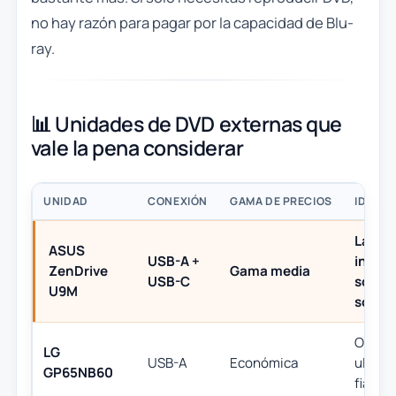
no hay razón para pagar por la capacidad de Blu-
ray.
📊 Unidades de DVD externas que
vale la pena considerar
UNIDAD
CONEXIÓN
GAMA DE PRECIOS
IDEAL 
La mej
ASUS
USB-A +
incluy
ZenDrive
Gama media
USB-C
soport
U9M
softwa
Opció
LG
USB-A
Económica
ultrafi
GP65NB60
fiable