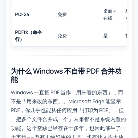
桌面＋
想同
PDF24
免费
在线
灵活
PDFtk（命令
免费
是
技术
行）
为什么 Windows 不自带 PDF 合并功
能
Windows 一直把 PDF 当作「用来看的东西」，而
不是「用来改的东西」。Microsoft Edge 能显示
PDF，你几乎也能从任何应用「打印为 PDF」，但
「把多个文件合并成一个」从来都不是系统内置的
功能。这个空缺已经存在十多年，也因此催生了一
个市场——既有正经好用的工具，也有让人不太放