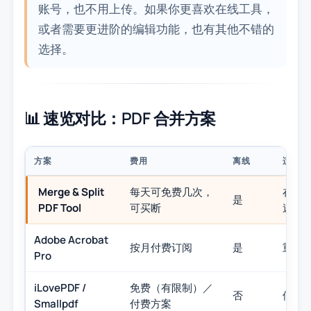
账号，也不用上传。如果你更喜欢在线工具，
或者需要更进阶的编辑功能，也有其他不错的
选择。
📊 速览对比：PDF 合并方案
方案
费用
离线
适合场
Merge & Split
每天可免费几次，
在 W
是
PDF Tool
可买断
速地
Adobe Acrobat
按月付费订阅
是
重度 
Pro
iLovePDF /
免费（有限制）／
否
偶尔
Smallpdf
付费方案