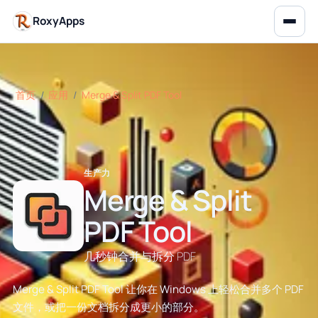
RoxyApps
首页
/
应用
/
Merge & Split PDF Tool
生产力
Merge & Split
PDF Tool
几秒钟合并与拆分 PDF
Merge & Split PDF Tool 让你在 Windows 上轻松合并多个 PDF
文件，或把一份文档拆分成更小的部分。