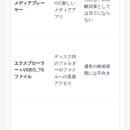
メディアプレー
11の新しい
ラ
解決策として
ヤー
メディアア
的
は当てになら
プリ
ァ
ない
ディスク内
ド
エクスプローラ
のフォルダ
通常の映画視
デ
ー＋VIDEO_TS
ーやファイ
聴には不向き
読
ファイル
ルへの直接
確
アクセス
無