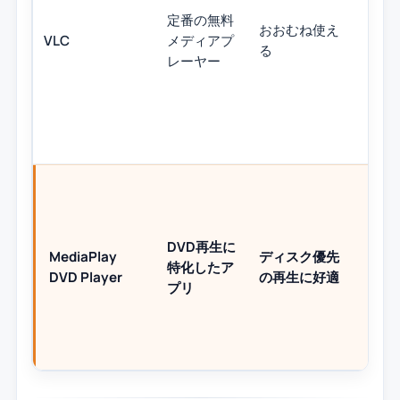
定番の無料
く
おおむね使え
VLC
メディアプ
寄
る
レーヤー
を
い
DVD再生に
MediaPlay
ディスク優先
素直
特化したア
DVD Player
の再生に好適
を
プリ