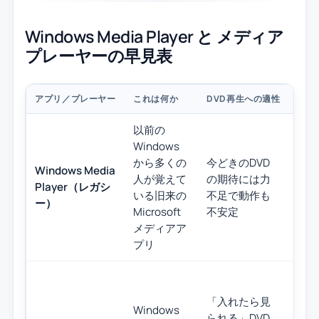
Windows Media Player と メディア
プレーヤーの早見表
アプリ／プレーヤー
これは何か
DVD再生への適性
向い
以前の
Windows
ロ
から多くの
今どきのDVD
Windows Media
デ
人が覚えて
の期待には力
Player（レガシ
生
いる旧来の
不足で動作も
ー）
な
Microsoft
不安定
い
メディアア
プリ
「入れたら見
Windows
音
られる」DVD