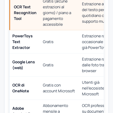
Gratis (alcune
Estrazione affidab
OCR Text
estrazioni al
del testo per l'us
Recognition
giorno) / piano a
quotidiano con
Tool
pagamento
supporto multili
accessibile
PowerToys
Estrazione rapida
Text
Gratis
occasionale se u
Extractor
già PowerToys
Estrazione rapida
Google Lens
Gratis
dalle foto tramite
(web)
browser
Utenti già
OCR di
Gratis con
nell'ecosistema
OneNote
account Microsoft
Microsoft
Abbonamento
OCR professiona
Adobe
mensile a
su documenti PD