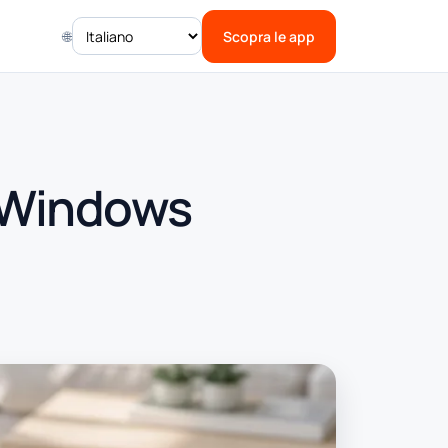
🌐
Scopra le app
u Windows