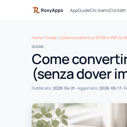
RoxyApps
App
Guide
Chi siamo
Contatti
Home
/
Guide
/
Come convertire un EPUB in PDF su W
GUIDA
Come convertir
(senza dover im
•
•
Pubblicato:
2026-04-21
Aggiornato:
2026-06-17
R