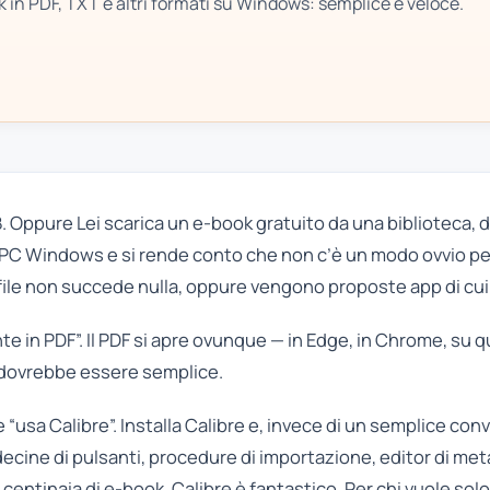
k in PDF, TXT e altri formati su Windows: semplice e veloce.
B. Oppure Lei scarica un e-book gratuito da una biblioteca, 
uo PC Windows e si rende conto che non c’è un modo ovvio pe
file non succede nulla, oppure vengono proposte app di cui 
in PDF”. Il PDF si apre ovunque — in Edge, in Chrome, su qua
o dovrebbe essere semplice.
e “usa Calibre”. Installa Calibre e, invece di un semplice con
 decine di pulsanti, procedure di importazione, editor di met
centinaia di e-book, Calibre è fantastico. Per chi vuole solo