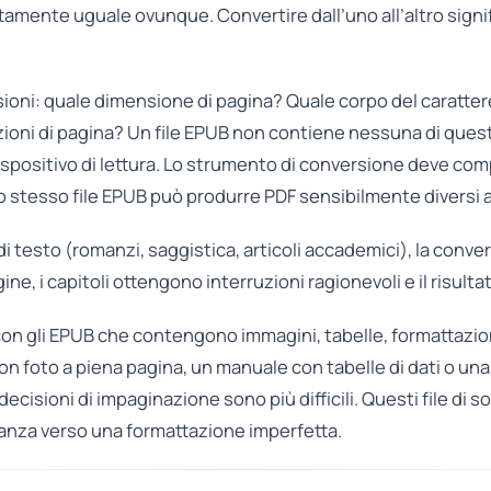
amente uguale ovunque. Convertire dall’uno all’altro signi
ioni: quale dimensione di pagina? Quale corpo del caratter
ioni di pagina? Un file EPUB non contiene nessuna di quest
dispositivo di lettura. Lo strumento di conversione deve com
 stesso file EPUB può produrre PDF sensibilmente diversi 
 di testo (romanzi, saggistica, articoli accademici), la con
gine, i capitoli ottengono interruzioni ragionevoli e il risul
è con gli EPUB che contengono immagini, tabelle, formattaz
con foto a piena pagina, un manuale con tabelle di dati o un
decisioni di impaginazione sono più difficili. Questi file di
eranza verso una formattazione imperfetta.