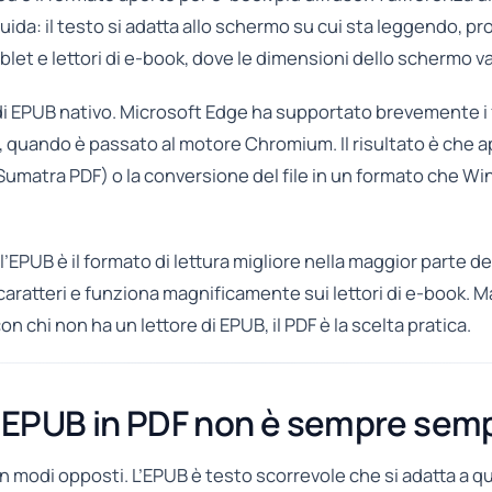
luida: il testo si adatta allo schermo su cui sta leggendo, 
tablet e lettori di e-book, dove le dimensioni dello schermo v
i EPUB nativo. Microsoft Edge ha supportato brevemente i f
 quando è passato al motore Chromium. Il risultato è che 
 Sumatra PDF) o la conversione del file in un formato che W
 l’EPUB è il formato di lettura migliore nella maggior parte del
caratteri e funziona magnificamente sui lettori di e-book.
chi non ha un lettore di EPUB, il PDF è la scelta pratica.
 EPUB in PDF non è sempre semp
modi opposti. L’EPUB è testo scorrevole che si adatta a qua