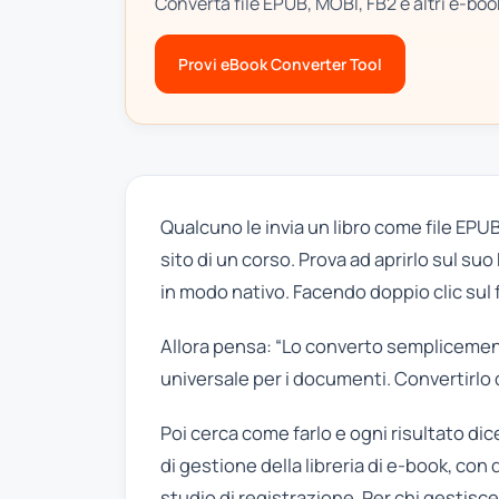
Converta file EPUB, MOBI, FB2 e altri e-boo
Provi eBook Converter Tool
Qualcuno le invia un libro come file EPU
sito di un corso. Prova ad aprirlo sul s
in modo nativo. Facendo doppio clic sul 
Allora pensa: “Lo converto semplicemente 
universale per i documenti. Convertirl
Poi cerca come farlo e ogni risultato dic
di gestione della libreria di e-book, con
studio di registrazione. Per chi gestisce 