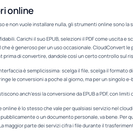
ri online
o e non vuole installare nulla, gli strumenti online sono la s
idabili. Carichi il suo EPUB, selezioni il PDF come uscita e scar
il che è generoso per un uso occasionale. CloudConvert le 
nt prima di convertire, dandole così un certo controllo sul ri
interfaccia è semplicissima: scelga il file, scelga il formato 
tringe le conversioni a poche al giorno, ma per un singolo e-b
stiscono anch’essi la conversione da EPUB a PDF, con limiti di
nline è lo stesso che vale per qualsiasi servizio nel cloud: i
le pubblicamente o un documento personale, va bene. Per q
La maggior parte dei servizi cifra i file durante il trasferime