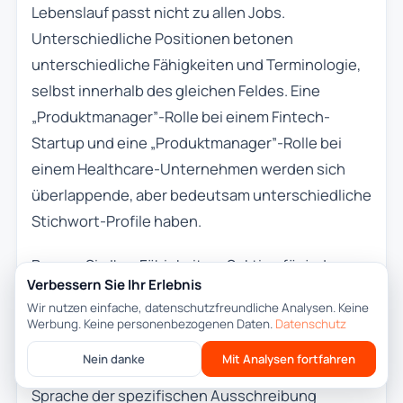
Lebenslauf passt nicht zu allen Jobs.
Unterschiedliche Positionen betonen
unterschiedliche Fähigkeiten und Terminologie,
selbst innerhalb des gleichen Feldes. Eine
„Produktmanager”-Rolle bei einem Fintech-
Startup und eine „Produktmanager”-Rolle bei
einem Healthcare-Unternehmen werden sich
überlappende, aber bedeutsam unterschiedliche
Stichwort-Profile haben.
Passen Sie Ihre Fähigkeiten-Sektion für jede
Verbessern Sie Ihr Erlebnis
Bewerbung an. Ordnen Sie Erfahrungs-Bullet-
Wir nutzen einfache, datenschutzfreundliche Analysen. Keine
Points neu, damit die relevantesten Leistungen
Werbung. Keine personenbezogenen Daten.
Datenschutz
zuerst erscheinen. Aktualisieren Sie Ihre
Nein danke
Mit Analysen fortfahren
professionelle Zusammenfassung, um die
Sprache der spezifischen Ausschreibung