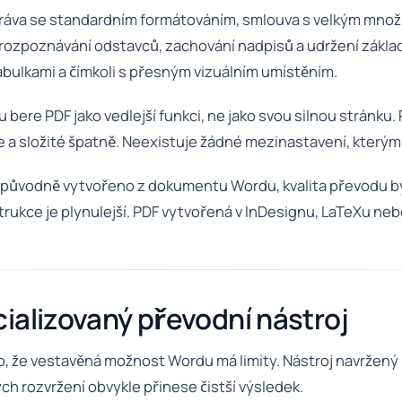
va se standardním formátováním, smlouva s velkým množstv
rozpoznávání odstavců, zachování nadpisů a udržení základ
abulkami a čímkoli s přesným vizuálním umístěním.
 bere PDF jako vedlejší funkci, ne jako svou silnou stránku.
a složité špatně. Neexistuje žádné mezinastavení, kterým
F původně vytvořeno z dokumentu Wordu, kvalita převodu býv
ukce je plynulejší. PDF vytvořená v InDesignu, LaTeXu nebo 
ializovaný převodní nástroj
to, že vestavěná možnost Wordu má limity. Nástroj navržen
ých rozvržení obvykle přinese čistší výsledek.