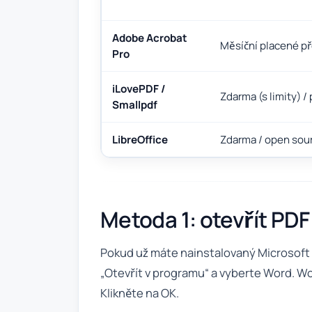
Adobe Acrobat
Měsíční placené p
Pro
iLovePDF /
Zdarma (s limity) /
Smallpdf
LibreOffice
Zdarma / open sou
Metoda 1: otevřít PD
Pokud už máte nainstalovaný Microsoft Of
„Otevřít v programu“ a vyberte Word. Wo
Klikněte na OK.