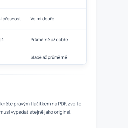
ní přesnost
Velmi dobře
eči
Průměrně až dobře
Slabě až průměrně
ikněte pravým tlačítkem na PDF, zvolte
usí vypadat stejně jako originál.