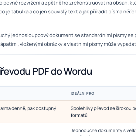
pevné rozvržení a zpětně ho zrekonstruovat na obsah, který
co je tabulka a co jen souvislý text a jak přiřadit písma ně
noduchý jednosloupcový dokument se standardními písmy se
ápatími, vloženými obrázky a vlastními písmy může vypadat,
převodu PDF do Wordu
IDEÁLNÍ PRO
darma denně, pak dostupný
Spolehlivý převod se širokou 
formátů
Jednoduché dokumenty s vel