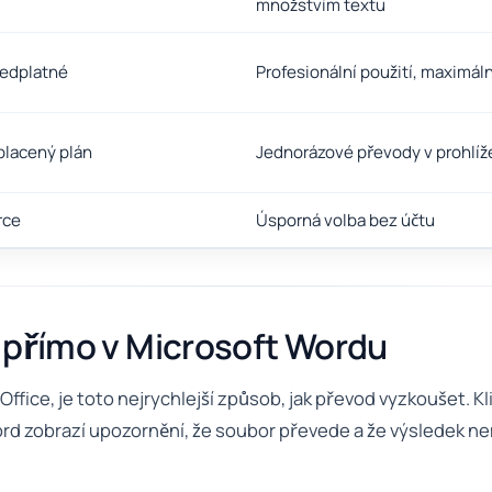
množstvím textu
ředplatné
Profesionální použití, maximál
 placený plán
Jednorázové převody v prohlíž
rce
Úsporná volba bez účtu
F přímo v Microsoft Wordu
fice, je toto nejrychlejší způsob, jak převod vyzkoušet. Kl
rd zobrazí upozornění, že soubor převede a že výsledek nem