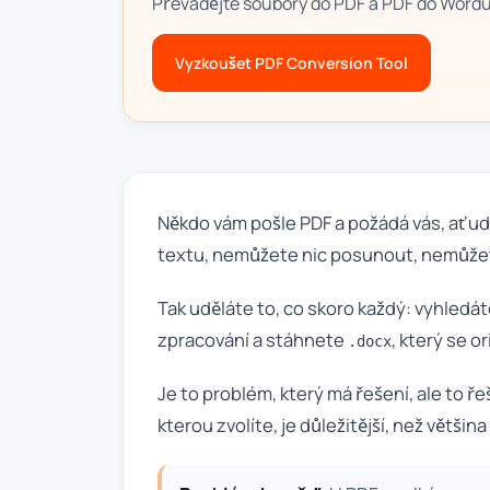
Převádějte soubory do PDF a PDF do Wordu
Vyzkoušet PDF Conversion Tool
Někdo vám pošle PDF a požádá vás, ať ud
textu, nemůžete nic posunout, nemůžet
Tak uděláte to, co skoro každý: vyhledá
zpracování a stáhnete
, který se 
.docx
Je to problém, který má řešení, ale to ř
kterou zvolíte, je důležitější, než většin