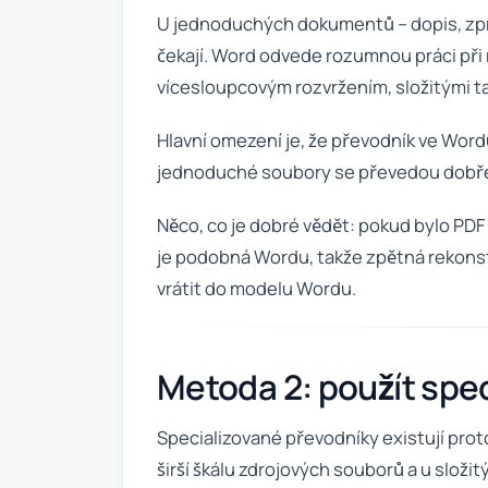
U jednoduchých dokumentů – dopis, zprá
čekají. Word odvede rozumnou práci při 
vícesloupcovým rozvržením, složitými t
Hlavní omezení je, že převodník ve Wordu
jednoduché soubory se převedou dobře 
Něco, co je dobré vědět: pokud bylo PD
je podobná Wordu, takže zpětná rekonstr
vrátit do modelu Wordu.
Metoda 2: použít spec
Specializované převodníky existují pro
širší škálu zdrojových souborů a u složit