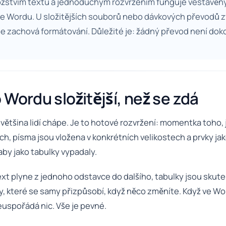
žstvím textu a jednoduchým rozvržením funguje vestavěn
 ve Wordu. U složitějších souborů nebo dávkových převodů z
pe zachová formátování. Důležité je: žádný převod není dok
 Wordu složitější, než se zdá
ětšina lidí chápe. Je to hotové rozvržení: momentka toho, 
h, písma jsou vložena v konkrétních velikostech a prvky jak
aby jako tabulky vypadaly.
xt plyne z jednoho odstavce do dalšího, tabulky jsou skute
ly, které se samy přizpůsobí, když něco změníte. Když ve W
euspořádá nic. Vše je pevné.