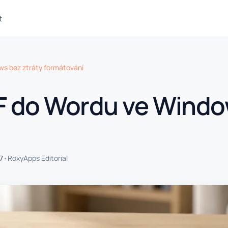
t
ws bez ztráty formátování
F do Wordu ve Windo
•
7
RoxyApps Editorial