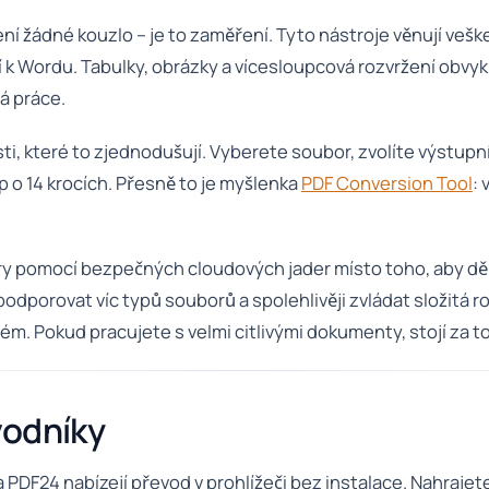
 žádné kouzlo – je to zaměření. Tyto nástroje věnují veške
í k Wordu. Tabulky, obrázky a vícesloupcová rozvržení obvyk
ná práce.
, které to zjednodušují. Vyberete soubor, zvolíte výstupn
 o 14 krocích. Přesně to je myšlenka
PDF Conversion Tool
:
.
 pomocí bezpečných cloudových jader místo toho, aby dělal
porovat víc typů souborů a spolehlivěji zvládat složitá ro
lém. Pokud pracujete s velmi citlivými dokumenty, stojí za to
vodníky
a PDF24 nabízejí převod v prohlížeči bez instalace. Nahrajet