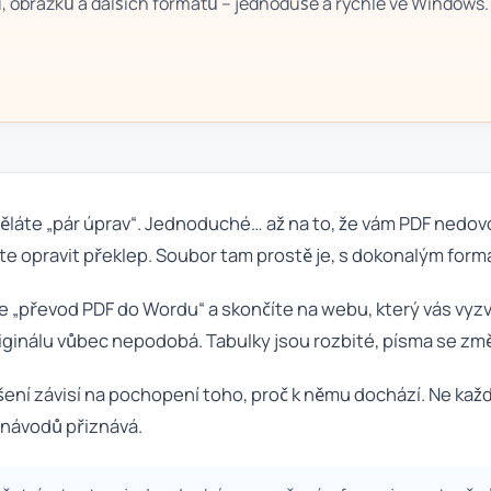
, obrázků a dalších formátů – jednoduše a rychle ve Windows.
ěláte „pár úprav“. Jednoduché… až na to, že vám PDF nedovo
e opravit překlep. Soubor tam prostě je, s dokonalým for
te „převod PDF do Wordu“ a skončíte na webu, který vás vyz
originálu vůbec nepodobá. Tabulky jsou rozbité, písma se změ
ešení závisí na pochopení toho, proč k němu dochází. Ne kaž
a návodů přiznává.