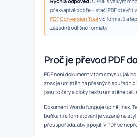
Rychlá odpověď:
U PDF s velkým mno
překvapivě dobře – stačí PDF otevřít
PDF Conversion Tool
víc formátů a lé
zásadně odlišné formáty.
Proč je převod PDF do
PDF není dokument v tom smyslu, jak ho v
znak je umístěn na přesných souřadnicíc
jsou to čáry a bloky textu umístěné tak, 
Dokument Wordu funguje úplně jinak. Te
buňkami a formátování je vázané na sty
přeuspořádá, aby ji pojal. V PDF se nepř