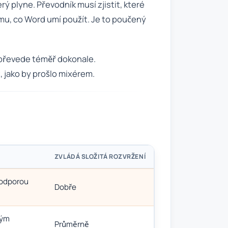
 plyne. Převodník musí zjistit, které
čemu, co Word umí použít. Je to poučený
 převede téměř dokonale.
 jako by prošlo mixérem.
ZVLÁDÁ SLOŽITÁ ROZVRŽENÍ
podporou
Dobře
kým
Průměrně