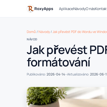
RoxyApps
Aplikace
Návody
O nás
Kontak
Domů
/
Návody
/
Jak převést PDF do Wordu ve Windo
NÁVOD
Jak převést PD
formátování
•
Publikováno:
2026-04-14
Aktualizováno:
2026-06-1