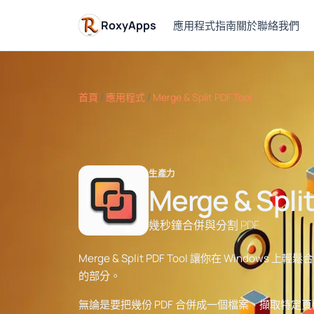
RoxyApps
應用程式
指南
關於
聯絡我們
首頁
/
應用程式
/
Merge & Split PDF Tool
生產力
Merge & Split
幾秒鐘合併與分割 PDF
Merge & Split PDF Tool 讓你在 Windo
的部分。
無論是要把幾份 PDF 合併成一個檔案、擷取特