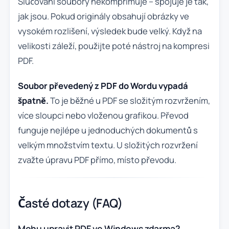
Slučování soubory nekomprimuje – spojuje je tak,
jak jsou. Pokud originály obsahují obrázky ve
vysokém rozlišení, výsledek bude velký. Když na
velikosti záleží, použijte poté nástroj na kompresi
PDF.
Soubor převedený z PDF do Wordu vypadá
špatně.
To je běžné u PDF se složitým rozvržením,
více sloupci nebo vloženou grafikou. Převod
funguje nejlépe u jednoduchých dokumentů s
velkým množstvím textu. U složitých rozvržení
zvažte úpravu PDF přímo, místo převodu.
Časté dotazy (FAQ)
Mohu upravit PDF ve Windows zdarma?