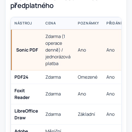
předplatného
NÁSTROJ
CENA
POZNÁMKY
PŘIDÁNÍ TEX
Zdarma (1
operace
Sonic PDF
denně) /
Ano
Ano
jednorázová
platba
PDF24
Zdarma
Omezené
Ano
Foxit
Zdarma
Ano
Ano
Reader
LibreOffice
Zdarma
Základní
Ano
Draw
Adobe
Měsíční