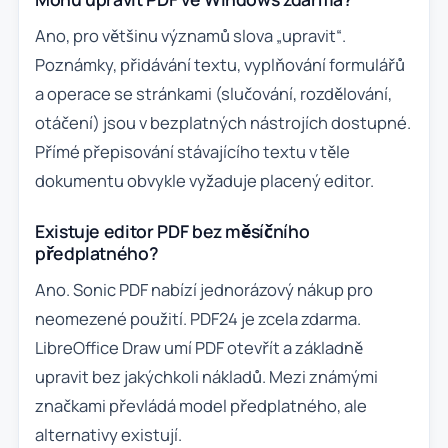
Ano, pro většinu významů slova „upravit“.
Poznámky, přidávání textu, vyplňování formulářů
a operace se stránkami (slučování, rozdělování,
otáčení) jsou v bezplatných nástrojích dostupné.
Přímé přepisování stávajícího textu v těle
dokumentu obvykle vyžaduje placený editor.
Existuje editor PDF bez měsíčního
předplatného?
Ano. Sonic PDF nabízí jednorázový nákup pro
neomezené použití. PDF24 je zcela zdarma.
LibreOffice Draw umí PDF otevřít a základně
upravit bez jakýchkoli nákladů. Mezi známými
značkami převládá model předplatného, ale
alternativy existují.