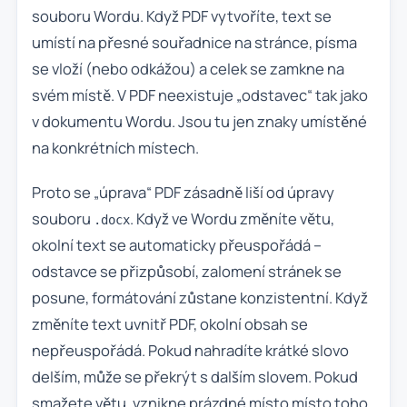
souboru Wordu. Když PDF vytvoříte, text se
umístí na přesné souřadnice na stránce, písma
se vloží (nebo odkážou) a celek se zamkne na
svém místě. V PDF neexistuje „odstavec“ tak jako
v dokumentu Wordu. Jsou tu jen znaky umístěné
na konkrétních místech.
Proto se „úprava“ PDF zásadně liší od úpravy
souboru
. Když ve Wordu změníte větu,
.docx
okolní text se automaticky přeuspořádá –
odstavce se přizpůsobí, zalomení stránek se
posune, formátování zůstane konzistentní. Když
změníte text uvnitř PDF, okolní obsah se
nepřeuspořádá. Pokud nahradíte krátké slovo
delším, může se překrýt s dalším slovem. Pokud
smažete větu, vznikne prázdné místo místo toho,