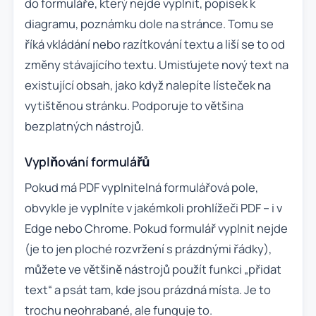
do formuláře, který nejde vyplnit, popisek k
diagramu, poznámku dole na stránce. Tomu se
říká vkládání nebo razítkování textu a liší se to od
změny stávajícího textu. Umisťujete nový text na
existující obsah, jako když nalepíte lísteček na
vytištěnou stránku. Podporuje to většina
bezplatných nástrojů.
Vyplňování formulářů
Pokud má PDF vyplnitelná formulářová pole,
obvykle je vyplníte v jakémkoli prohlížeči PDF – i v
Edge nebo Chrome. Pokud formulář vyplnit nejde
(je to jen ploché rozvržení s prázdnými řádky),
můžete ve většině nástrojů použít funkci „přidat
text“ a psát tam, kde jsou prázdná místa. Je to
trochu neohrabané, ale funguje to.