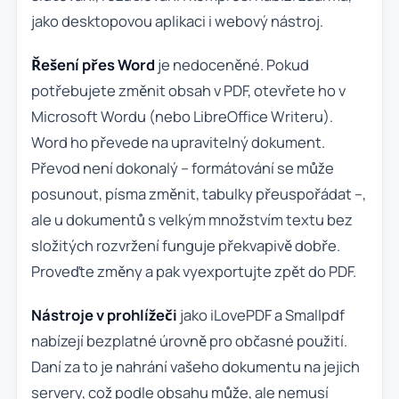
jako desktopovou aplikaci i webový nástroj.
Řešení přes Word
je nedoceněné. Pokud
potřebujete změnit obsah v PDF, otevřete ho v
Microsoft Wordu (nebo LibreOffice Writeru).
Word ho převede na upravitelný dokument.
Převod není dokonalý – formátování se může
posunout, písma změnit, tabulky přeuspořádat –,
ale u dokumentů s velkým množstvím textu bez
složitých rozvržení funguje překvapivě dobře.
Proveďte změny a pak vyexportujte zpět do PDF.
Nástroje v prohlížeči
jako iLovePDF a Smallpdf
nabízejí bezplatné úrovně pro občasné použití.
Daní za to je nahrání vašeho dokumentu na jejich
servery, což podle obsahu může, ale nemusí