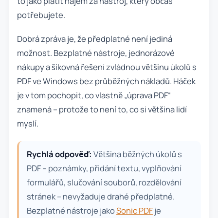
to jako platit nájem za nástroj, který občas
potřebujete.
Dobrá zpráva je, že předplatné není jediná
možnost. Bezplatné nástroje, jednorázové
nákupy a šikovná řešení zvládnou většinu úkolů s
PDF ve Windows bez průběžných nákladů. Háček
je v tom pochopit, co vlastně „úprava PDF“
znamená – protože to není to, co si většina lidí
myslí.
Rychlá odpověď:
Většina běžných úkolů s
PDF – poznámky, přidání textu, vyplňování
formulářů, slučování souborů, rozdělování
stránek – nevyžaduje drahé předplatné.
Bezplatné nástroje jako
Sonic PDF
je