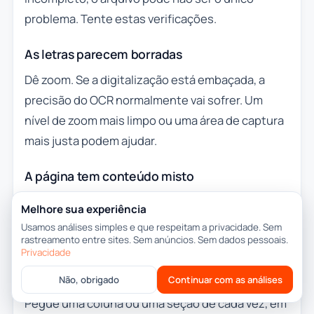
problema. Tente estas verificações.
As letras parecem borradas
Dê zoom. Se a digitalização está embaçada, a
precisão do OCR normalmente vai sofrer. Um
nível de zoom mais limpo ou uma área de captura
mais justa podem ajudar.
A página tem conteúdo misto
Não capture a página inteira se só uma caixa ou
Melhore sua experiência
um parágrafo importa. Pegar uma região menor
Usamos análises simples e que respeitam a privacidade. Sem
rastreamento entre sites. Sem anúncios. Sem dados pessoais.
costuma reduzir a confusão.
Privacidade
O layout tem colunas ou notas laterais
Não, obrigado
Continuar com as análises
Pegue uma coluna ou uma seção de cada vez, em